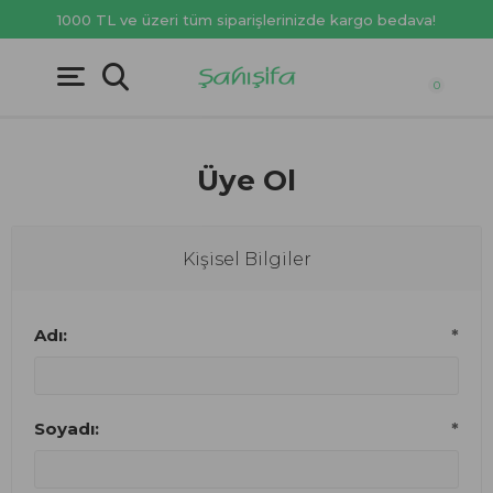
1000 TL ve üzeri tüm siparişlerinizde kargo bedava!
0
Üye Ol
Kişisel Bilgiler
Adı:
*
Soyadı:
*