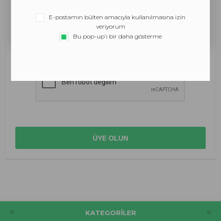
TAMAM
E-postamın bülten amacıyla kullanılmasına izin
Şifreyi Onayla:
*
veriyorum
DAHA FAZLA BILGI EDIN
Bu pop-up'ı bir daha gösterme
KATEGORILER