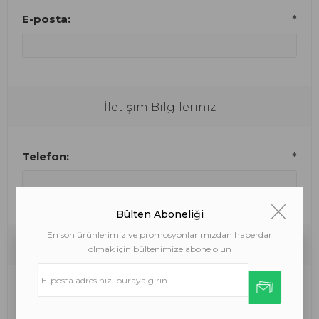
E-posta:
*
İletişim Bilgileriniz
Telefon:
*
Bülten Aboneliği
En son ürünlerimiz ve promosyonlarımızdan haberdar
Şifre
olmak için bültenimize abone olun
Çerezler hizmetlerimizi sunmamıza yardımcı
olur. Hizmetlerimizi kullanarak çerez
kullanımımızı kabul etmiş olursunuz.
Şifre:
*