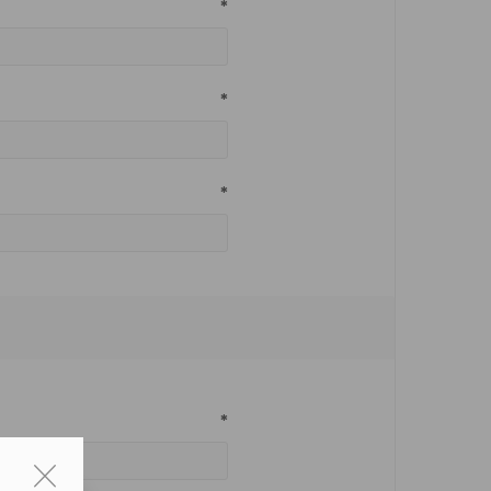
*
*
*
*