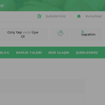
a!
Şubelerimiz
Kurumsal
0
0
Giriş Yap
yada
Üye
Sepetim
Ol
BLOG
BAYİLİK TALEBİ
BIZE ULAŞIN
ŞUBELERİMİZ