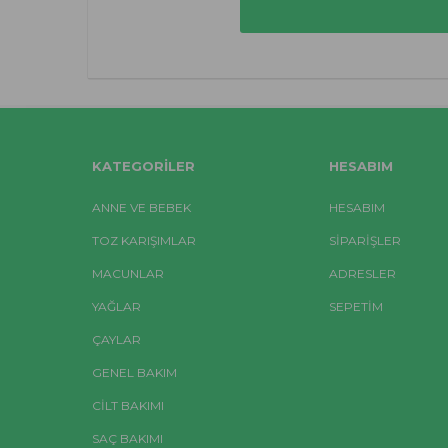
KATEGORILER
HESABIM
ANNE VE BEBEK
HESABIM
TOZ KARIŞIMLAR
SIPARIŞLER
MACUNLAR
ADRESLER
YAĞLAR
SEPETIM
ÇAYLAR
GENEL BAKIM
CİLT BAKIMI
SAÇ BAKIMI