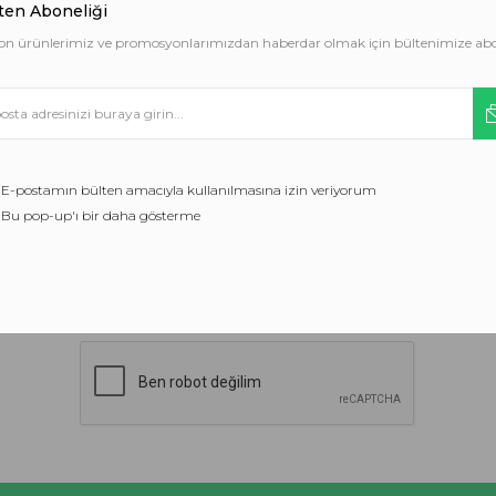
ten Aboneliği
on ürünlerimiz ve promosyonlarımızdan haberdar olmak için bültenimize ab
Şifre
ezler hizmetlerimizi sunmamıza yardımcı olur. Hizmetleri
kullanarak çerez kullanımımızı kabul etmiş olursunuz.
TAMAM
E-postamın bülten amacıyla kullanılmasına izin veriyorum
Bu pop-up'ı bir daha gösterme
DAHA FAZLA BILGI EDIN