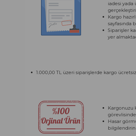
iadesi yada 
gerçekleştiril
Kargo hazırl
sayfasında bi
Siparişler k
yer almaktad
1.000,00 TL üzeri siparişlerde kargo ücretsiz
Kargonuzu K
görevlisinde
Hasar görmüş
bilgilendirini