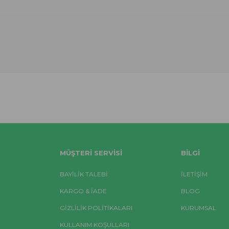
MÜŞTERI SERVISI
BILGI
BAYİLİK TALEBİ
İLETİŞİM
KARGO & İADE
BLOG
GİZLİLİK POLİTİKALARI
KURUMSAL
KULLANIM KOŞULLARI