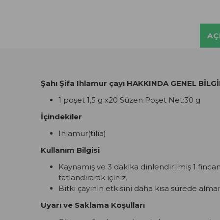
AÇ
Şahı Şifa Ihlamur çayı HAKKINDA GENEL BİLGİ
1 poşet 1,5 g x20 Süzen Poşet Net:30 g
İçindekiler
Ihlamur(tilia)
Kullanım Bilgisi
Kaynamış ve 3 dakika dinlendirilmiş 1 finca
tatlandırarak içiniz.
Bitki çayının etkisini daha kısa sürede almanı
Uyarı ve Saklama Koşulları