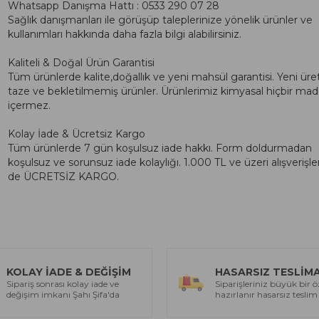
Whatsapp Danışma Hattı : 0533 290 07 28
Sağlık danışmanları ile görüşüp taleplerinize yönelik ürünler ve
kullanımları hakkında daha fazla bilgi alabilirsiniz.
Kaliteli & Doğal Ürün Garantisi
Tüm ürünlerde kalite,doğallık ve yeni mahsül garantisi. Yeni üre
taze ve bekletilmemiş ürünler. Ürünlerimiz kimyasal hiçbir ma
içermez.
Kolay İade & Ücretsiz Kargo
Tüm ürünlerde 7 gün koşulsuz iade hakkı. Form doldurmadan
koşulsuz ve sorunsuz iade kolaylığı. 1.000 TL ve üzeri alışverişle
de ÜCRETSİZ KARGO.
KOLAY İADE & DEĞİŞİM
HASARSIZ TESLİM
Sipariş sonrası kolay iade ve
Siparişleriniz büyük bir ö
değişim imkanı Şahı Şifa'da
hazırlanır hasarsız teslim 