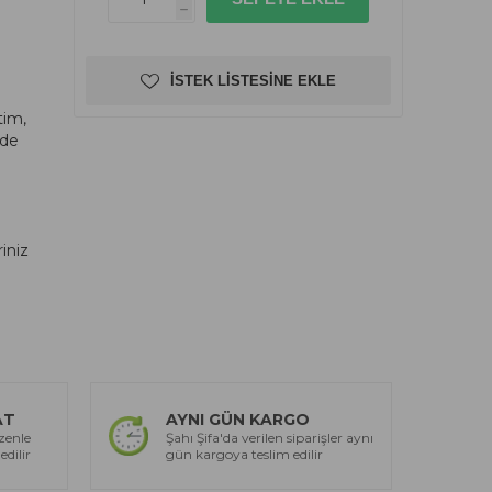
h
İSTEK LISTESINE EKLE
tim,
dde
riniz
AT
AYNI GÜN KARGO
zenle
Şahı Şifa'da verilen siparişler aynı
edilir
gün kargoya teslim edilir