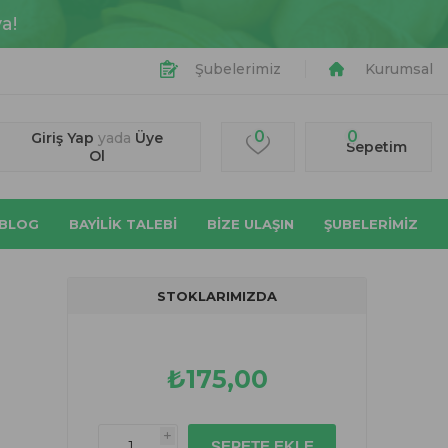
a!
Şubelerimiz
Kurumsal
0
0
Giriş Yap
yada
Üye
Sepetim
Ol
BLOG
BAYİLİK TALEBİ
BIZE ULAŞIN
ŞUBELERİMİZ
STOKLARIMIZDA
₺175,00
i