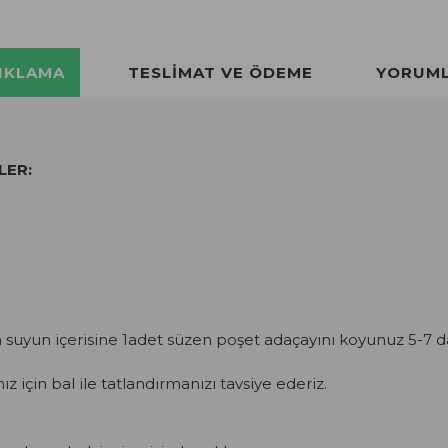
IKLAMA
TESLIMAT VE ÖDEME
YORUM
LER:
n suyun içerisine 1adet süzen poşet adaçayını koyunuz 5-7 
z için bal ile tatlandırmanızı tavsiye ederiz.