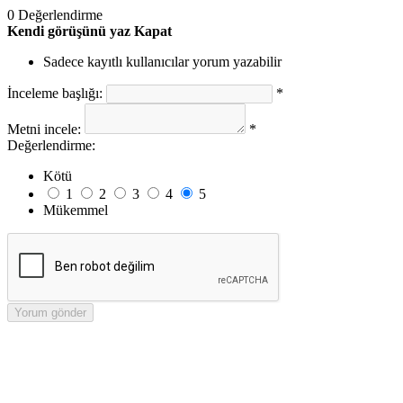
0 Değerlendirme
Kendi görüşünü yaz
Kapat
Sadece kayıtlı kullanıcılar yorum yazabilir
İnceleme başlığı:
*
Metni incele:
*
Değerlendirme:
Kötü
1
2
3
4
5
Mükemmel