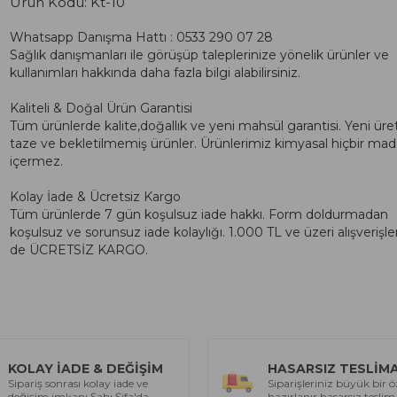
Ürün Kodu:
Kt-10
Whatsapp Danışma Hattı : 0533 290 07 28
Sağlık danışmanları ile görüşüp taleplerinize yönelik ürünler ve
kullanımları hakkında daha fazla bilgi alabilirsiniz.
Kaliteli & Doğal Ürün Garantisi
Tüm ürünlerde kalite,doğallık ve yeni mahsül garantisi. Yeni üre
taze ve bekletilmemiş ürünler. Ürünlerimiz kimyasal hiçbir ma
içermez.
Kolay İade & Ücretsiz Kargo
Tüm ürünlerde 7 gün koşulsuz iade hakkı. Form doldurmadan
koşulsuz ve sorunsuz iade kolaylığı. 1.000 TL ve üzeri alışverişle
de ÜCRETSİZ KARGO.
KOLAY İADE & DEĞİŞİM
HASARSIZ TESLİM
Sipariş sonrası kolay iade ve
Siparişleriniz büyük bir ö
değişim imkanı Şahı Şifa'da
hazırlanır hasarsız teslim 