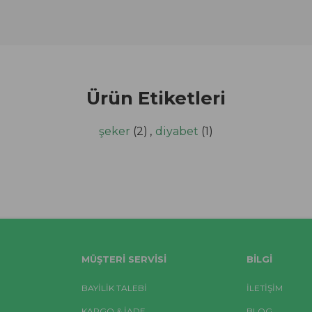
Ürün Etiketleri
şeker
(2)
,
diyabet
(1)
MÜŞTERI SERVISI
BILGI
BAYİLİK TALEBİ
İLETİŞİM
KARGO & İADE
BLOG