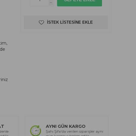
h
İSTEK LISTESINE EKLE
tim,
dde
riniz
AT
AYNI GÜN KARGO
zenle
Şahı Şifa'da verilen siparişler aynı
edilir
gün kargoya teslim edilir