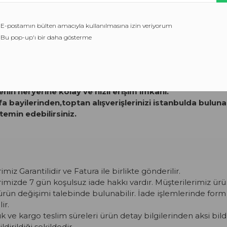
TAMAM
E-postamın bülten amacıyla kullanılmasına izin veriyorum
Bu pop-up'ı bir daha gösterme
DAHA FAZLA BILGI EDIN
erim ve sorunsuz ürün.
m, taze ve raf ömrü uzun ürünler.
yenin heryerine kolay ve hızlı erişim imkanı.
ifa bayilerinden,toptan alışverişlerinizi istanbulda bulu
temin edebilirsiniz.
iz Garantilidir ve Fatura ile birlikte gönderilir.
mizde 7 gün koşulsuz iade hakkı vardır. Müşterilerimiz ürün
ürün değişimi talebinde bulunabilir. İade işlemlerinde for
ir.
ık ve kargo teslim süreleri ürün detay bilgilerinden aksi bil
ldirildiği şekildedir.