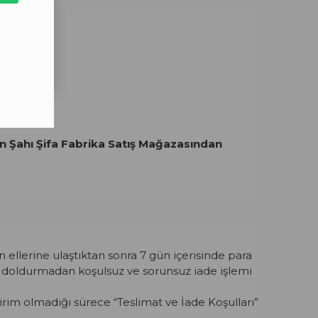
nan Şahı Şifa Fabrika Satış Mağazasından
 ellerine ulaştıktan sonra 7 gün içerisinde para
m doldurmadan koşulsuz ve sorunsuz iade işlemi
dirim olmadığı sürece “Teslimat ve İade Koşulları”