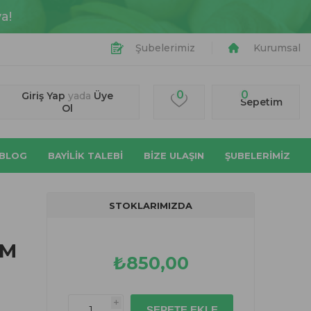
a!
Şubelerimiz
Kurumsal
0
0
Giriş Yap
yada
Üye
Sepetim
Ol
BLOG
BAYİLİK TALEBİ
BIZE ULAŞIN
ŞUBELERİMİZ
STOKLARIMIZDA
IM
₺850,00
i