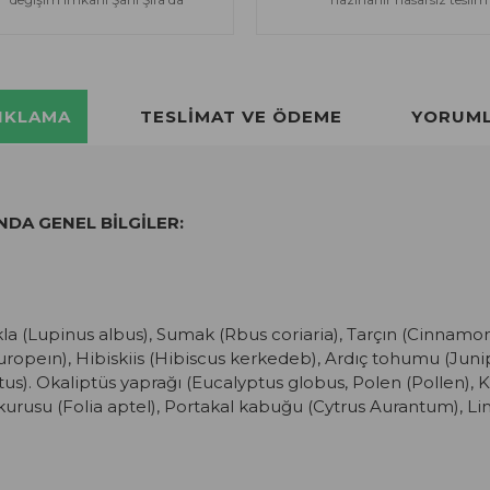
IKLAMA
TESLIMAT VE ÖDEME
YORUM
INDA GENEL BİLGİLER:
a (Lupinus albus), Sumak (Rbus coriaria), Tarçın (Cinnamomu
uropeın), Hibiskiis (Hibiscus kerkedeb), Ardıç tohumu (Juni
s). Okaliptüs yaprağı (Eucalyptus globus, Polen (Pollen), 
a kurusu (Folia aptel), Portakal kabuğu (Cytrus Aurantum), 