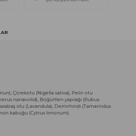
LAR
n), Çörekotu (Nigella sativa), Pelin otu
perus nanavvilid), Böğürtlen yaprağı (Rubus
Karabaş otu (Lavandula), Demirhindi (Tamarindus
Limon kabuğu (Cytrus limonum).