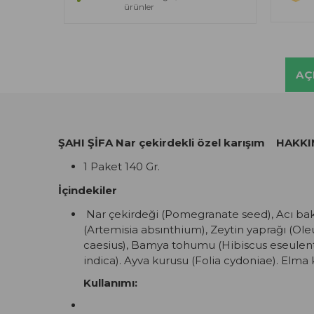
ürünler
AÇ
ŞAHI ŞİFA Nar çekirdekli özel karışım HAKK
1 Paket 140 Gr.
İçindekiler
Nar çekirdeği (Pomegranate seed), Acı bakl
(Artemisia absınthium), Zeytin yaprağı (Ole
caesius), Bamya tohumu (Hibiscus eseulentu
indica). Ayva kurusu (Folia cydoniae). Elm
Kullanımı: