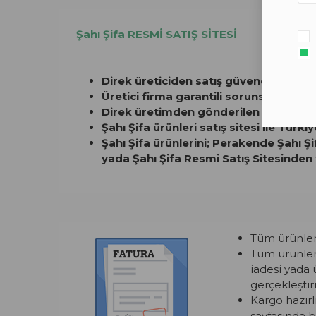
Şahı Şifa RESMİ SATIŞ SİTESİ
Direk üreticiden satış güvencesi.
Üretici firma garantili sorunsuz gönd
Direk üretimden gönderilen yeni üreti
Şahı Şifa ürünleri satış sitesi ile Türki
Şahı Şifa ürünlerini; Perakende Şahı Ş
yada Şahı Şifa Resmi Satış Sitesinden 
Tüm ürünlerim
Tüm ürünleri
iadesi yada 
gerçekleştiril
Kargo hazırl
sayfasında bi