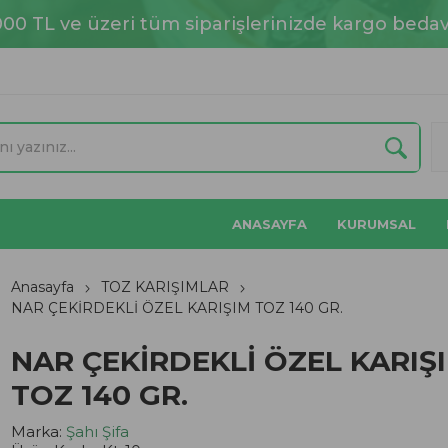
000 TL ve üzeri tüm siparişlerinizde kargo bedav
ANASAYFA
KURUMSAL
Anasayfa
TOZ KARIŞIMLAR
NAR ÇEKİRDEKLİ ÖZEL KARIŞIM TOZ 140 GR.
NAR ÇEKİRDEKLİ ÖZEL KARIŞ
TOZ 140 GR.
Marka:
Şahı Şifa