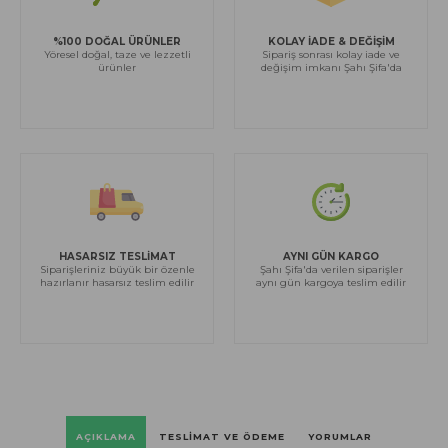
%100 DOĞAL ÜRÜNLER
KOLAY İADE & DEĞİŞİM
Yöresel doğal, taze ve lezzetli
Sipariş sonrası kolay iade ve
ürünler
değişim imkanı Şahı Şifa'da
HASARSIZ TESLİMAT
AYNI GÜN KARGO
Siparişleriniz büyük bir özenle
Şahı Şifa'da verilen siparişler
hazırlanır hasarsız teslim edilir
aynı gün kargoya teslim edilir
AÇIKLAMA
TESLIMAT VE ÖDEME
YORUMLAR