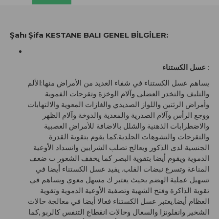
Şahı Şifa KESTANE BALI GENEL BİLGİLER:
عسل الكستناء
:
يساهم عسل الكستناء في شفاء العديد من الأمراض منها:الألم
والتليف والتخدر العضلي وآلام الوخزة وتقرحات الفموية
وأمراض الرئتين واللواز الصديدي والغازات المعوية والالتهابات
ووجع الرأس وآلام الصدرية والمعدية والدوخة وآلام الظهر
والاضطرابات الذهنية والشلل بالاضافة للأمراض العصبية
والتقرحات والتشوهات الجلدية.كما يقوم بتقوية القدرة
الجنسية لدى الذكور ويعالج تصلب الشرايين وانسداد الأوعية
الدموية ويقوم أيضا بتقوية البصر كما يخفف الشعور ب ضعف
المناعة وتسرع نبضات القلب. يفيد عسل الكستناء أيضا في
تسهيل عملية الهضم بحيث يعتبر ك مسهل معوي ويساهم في
تقوية الذاكرة وفتح الشهية وتصفية الأوعية الدموية وتقوية
العظام أيضا.يعتبر عسل الكستناء فعالا أيضا في معالجة حالات
الشخير وانفلونزا والسعال وحالات انقطاع التنفس كالربو ,كما