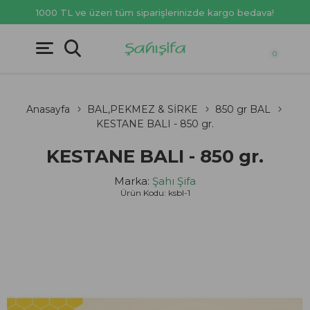
1000 TL ve üzeri tüm siparişlerinizde kargo bedava!
0
Anasayfa
BAL,PEKMEZ & SİRKE
850 gr BAL
KESTANE BALI - 850 gr.
KESTANE BALI - 850 gr.
Marka:
Şahı Şifa
Ürün Kodu:
ksbl-1