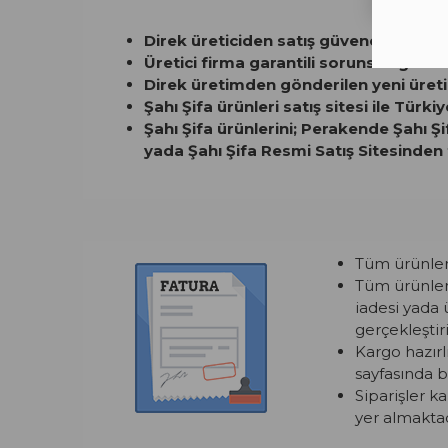
Direk üreticiden satış güvencesi.
Üretici firma garantili sorunsuz gönd
Direk üretimden gönderilen yeni üreti
Şahı Şifa ürünleri satış sitesi ile Türki
Şahı Şifa ürünlerini; Perakende Şahı Ş
yada Şahı Şifa Resmi Satış Sitesinden 
Tüm ürünlerim
Tüm ürünleri
iadesi yada 
gerçekleştiril
Kargo hazırl
sayfasında bi
Siparişler k
yer almaktad