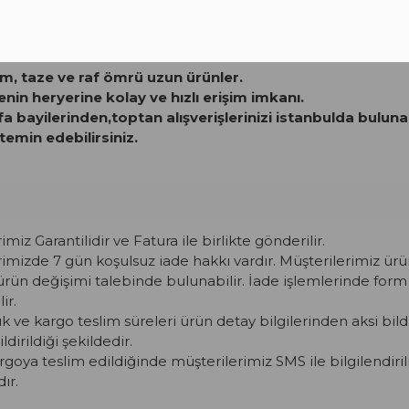
erim ve sorunsuz ürün.
m, taze ve raf ömrü uzun ürünler.
yenin heryerine kolay ve hızlı erişim imkanı.
ifa bayilerinden,toptan alışverişlerinizi istanbulda bulu
temin edebilirsiniz.
iz Garantilidir ve Fatura ile birlikte gönderilir.
mizde 7 gün koşulsuz iade hakkı vardır. Müşterilerimiz ürün
ürün değişimi talebinde bulunabilir. İade işlemlerinde for
ir.
ık ve kargo teslim süreleri ürün detay bilgilerinden aksi bil
ldirildiği şekildedir.
argoya teslim edildiğinde müşterilerimiz SMS ile bilgilendiril
ır.