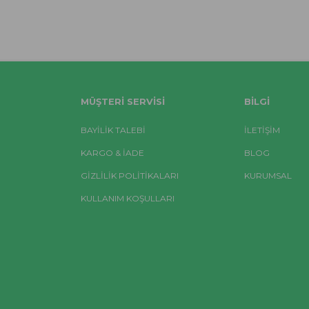
MÜŞTERI SERVISI
BILGI
BAYİLİK TALEBİ
İLETİŞİM
KARGO & İADE
BLOG
GİZLİLİK POLİTİKALARI
KURUMSAL
KULLANIM KOŞULLARI