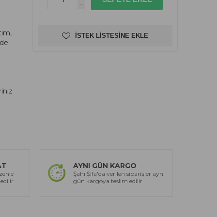
h
tim,
İSTEK LISTESINE EKLE
dde
riniz
AT
AYNI GÜN KARGO
zenle
Şahı Şifa'da verilen siparişler aynı
edilir
gün kargoya teslim edilir