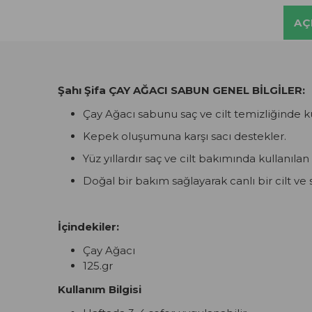
AÇ
Şahı Şifa ÇAY AĞACI SABUN GENEL BİLGİLER:
Çay Ağacı sabunu saç ve cilt temizliğinde kul
Kepek oluşumuna karşı sacı destekler.
Yüz yıllardır saç ve cilt bakımında kullanılan
Doğal bir bakım sağlayarak canlı bir cilt v
İçindekiler:
Çay Ağacı
125.gr
Kullanım Bilgisi