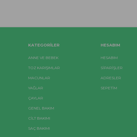
KATEGORILER
HESABIM
ANNE VE BEBEK
HESABIM
TOZ KARIŞIMLAR
SIPARIŞLER
MACUNLAR
ADRESLER
YAĞLAR
SEPETIM
ÇAYLAR
GENEL BAKIM
CİLT BAKIMI
SAÇ BAKIMI