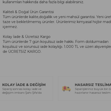
kullanımları hakkında daha fazla bilgi alabilirsiniz.
Kaliteli & Doğal Ürün Garantisi
Tüm ürünlerde kalite,doğallık ve yeni mahsül garantisi. Yeni üre
taze ve bekletilmemiş ürünler. Ürünlerimiz kimyasal hiçbir ma
içermez.
Kolay İade & Ücretsiz Kargo
Tüm ürünlerde 7 gün koşulsuz iade hakkı. Form doldurmadan
koşulsuz ve sorunsuz iade kolaylığı. 1.000 TL ve üzeri alışverişle
de ÜCRETSİZ KARGO.
KOLAY İADE & DEĞİŞİM
HASARSIZ TESLİM
Sipariş sonrası kolay iade ve
Siparişleriniz büyük bir ö
değişim imkanı Şahı Şifa'da
hazırlanır hasarsız teslim 