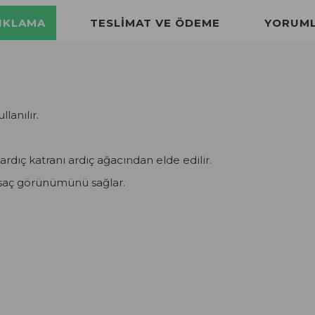
IKLAMA
TESLIMAT VE ÖDEME
YORUM
lanılır.
 ardıç katranı ardıç ağacından elde edilir.
e saç görünümünü sağlar.