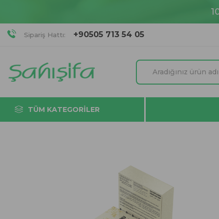
1
+90505 713 54 05
Sipariş Hattı:
TÜM KATEGORILER