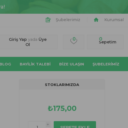
a!
Şubelerimiz
Kurumsal
0
0
Giriş Yap
yada
Üye
Sepetim
Ol
BLOG
BAYİLİK TALEBİ
BIZE ULAŞIN
ŞUBELERİMİZ
STOKLARIMIZDA
₺175,00
i