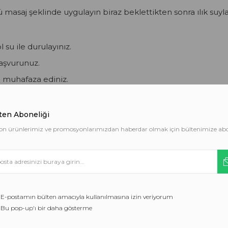
 masaj şeklinde uygulayın biraz beklettikten sonra ılık suy
 su ile durulayınız.
şvurunuz.
e muhafaza ediniz.
diniz.
ten Aboneliği
on ürünlerimiz ve promosyonlarımızdan haberdar olmak için bültenimize ab
afaza ediniz.
ezler hizmetlerimizi sunmamıza yardımcı olur. Hizmetleri
kullanarak çerez kullanımımızı kabul etmiş olursunuz.
TAMAM
E-postamın bülten amacıyla kullanılmasına izin veriyorum
Bu pop-up'ı bir daha gösterme
DAHA FAZLA BILGI EDIN