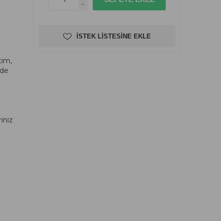
h
İSTEK LISTESINE EKLE
tim,
dde
riniz