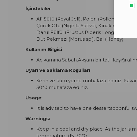
İçindekiler
Afi Sütü
(Royal Jell),
Polen
(Pollen),
Kırmızı
Çörek Otu
(Nigella
Sativa), Kınakına
(Cinch
Darül Fülfül (Frustus Piperis Longi), 8al
Dut Pekmezi (Morus sp.). Bal
(Honey)
Kullanım Bilgisi
Aç karnına Sabah,Akşam bir tatil kaşığı
alı
Uyarı ve Saklama Koşulları
Serin ve kuru yerde muhafaza ediniz. Kavan
30*0
muhafaza ediniz.
Usage
:
It is advised to have one dessertspoonful 
Warnings:
Keep in a cool and dry place. As the jar is
temperature (15-30*0.