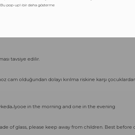
Bu pop-up'ı bir daha gösterme
DAHA FAZLA BILGI EDIN
Ginseng
K٥kü (Red
Ginseng).
Tarçın (Cinnamomun Zeylanicu
ona
Pubescens). Zencefil (Zingiber
Off).
Turp Tohumu (Seme
lı Baba (Lamicim Galeopdolon) Keçiboynuzu Pekmezi (Carop
nması
tavsiye edilir.
oz cam olduğundan dolayı kırılma riskine karşı çocuklarda
twkeda،lyooe in the morning and one in the evening
 made of glass, please keep away from children. Best before 