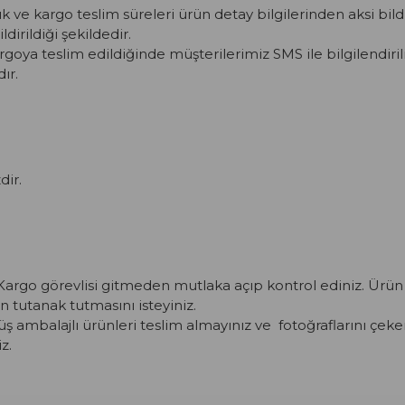
ık ve kargo teslim süreleri ürün detay bilgilerinden aksi bil
ldirildiği şekildedir.
argoya teslim edildiğinde müşterilerimiz SMS ile bilgilendiril
ır.
dir.
argo görevlisi gitmeden mutlaka açıp kontrol ediniz. Ürün 
n tutanak tutmasını isteyiniz.
 ambalajlı ürünleri teslim almayınız ve fotoğraflarını çeke
z.