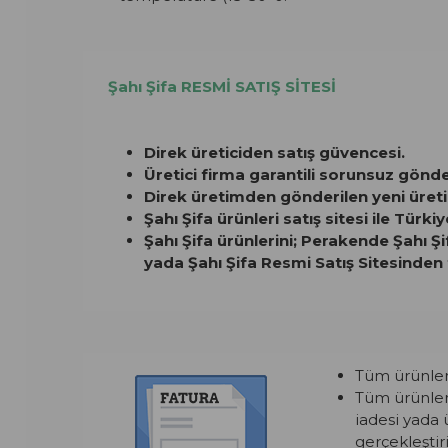
Şahı Şifa RESMİ SATIŞ SİTESİ
Direk üreticiden satış güvencesi.
Üretici firma garantili sorunsuz gönd
Direk üretimden gönderilen yeni üreti
Şahı Şifa ürünleri satış sitesi ile Türki
Şahı Şifa ürünlerini; Perakende Şahı Ş
yada Şahı Şifa Resmi Satış Sitesinden 
Tüm ürünlerim
Tüm ürünleri
iadesi yada 
gerçekleştiril