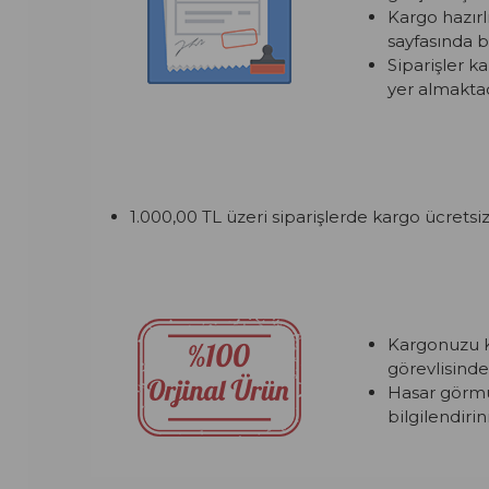
Kargo hazırl
sayfasında bi
Siparişler k
yer almaktad
1.000,00 TL üzeri siparişlerde kargo ücretsiz
Kargonuzu K
görevlisinde
Hasar görmüş
bilgilendirini