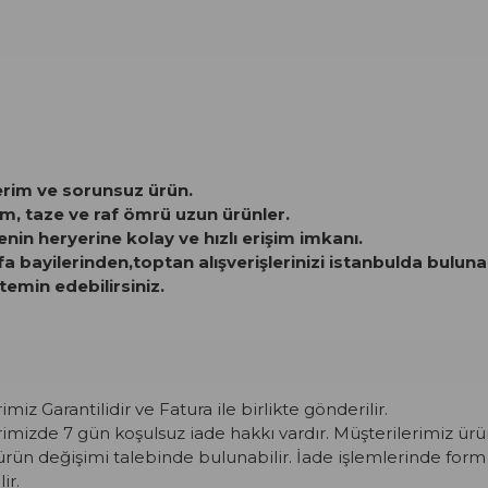
erim ve sorunsuz ürün.
m, taze ve raf ömrü uzun ürünler.
yenin heryerine kolay ve hızlı erişim imkanı.
ifa bayilerinden,toptan alışverişlerinizi istanbulda bulu
temin edebilirsiniz.
iz Garantilidir ve Fatura ile birlikte gönderilir.
mizde 7 gün koşulsuz iade hakkı vardır. Müşterilerimiz ürün
ürün değişimi talebinde bulunabilir. İade işlemlerinde for
ir.