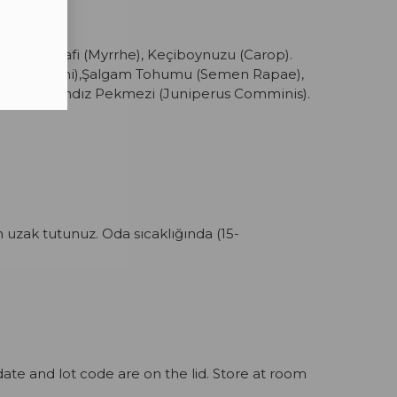
m), Morsafi (Myrrhe), Keçiboynuzu (Carop).
n Raphani),Şalgam Tohumu (Semen Rapae),
 Molases),Andız Pekmezi (Juniperus Comminis).
n uzak tutunuz. Oda sıcaklığında
(15-
date and lot code are on the lid. Store at room