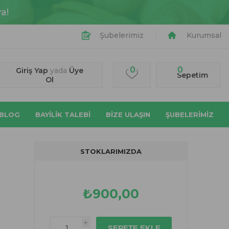
a!
Şubelerimiz
Kurumsal
0
0
Giriş Yap
yada
Üye
Sepetim
Ol
BLOG
BAYİLİK TALEBİ
BIZE ULAŞIN
ŞUBELERİMİZ
STOKLARIMIZDA
₺900,00
i