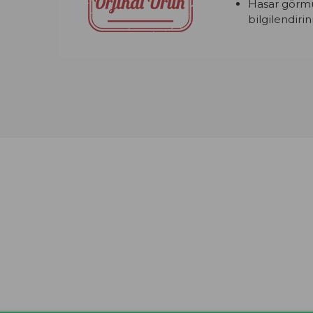
Hasar görmüş
bilgilendirini