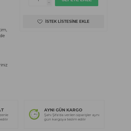
h
İSTEK LISTESINE EKLE
tim,
dde
riniz
AT
AYNI GÜN KARGO
zenle
Şahı Şifa'da verilen siparişler aynı
edilir
gün kargoya teslim edilir