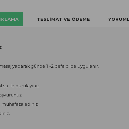
IKLAMA
TESLIMAT VE ÖDEME
YORUM
:
e masaj yaparak günde
1 -2
defa cilde uygulanır.
 su ile durulayınız.
şvurunuz.
e muhafaza ediniz.
diniz.