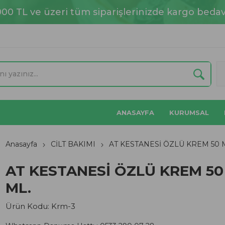
000 TL ve üzeri tüm siparişlerinizde kargo bedav
ANASAYFA
KURUMSAL
Anasayfa
CİLT BAKIMI
AT KESTANESİ ÖZLÜ KREM 50 
AT KESTANESİ ÖZLÜ KREM 50
ML.
Ürün Kodu:
Krm-3