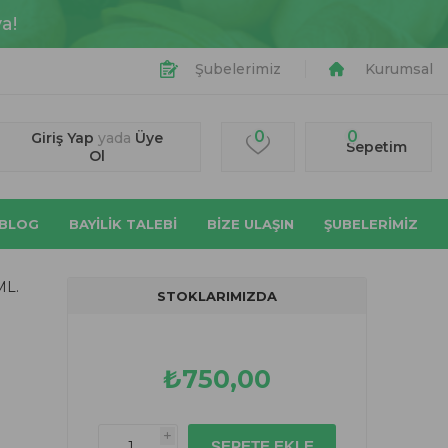
a!
Şubelerimiz
Kurumsal
0
0
Giriş Yap
yada
Üye
Sepetim
Ol
BLOG
BAYİLİK TALEBİ
BIZE ULAŞIN
ŞUBELERİMİZ
ML.
STOKLARIMIZDA
₺750,00
i