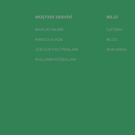
MÜŞTERI SERVISI
BILGI
BAYİLİK TALEBİ
İLETİŞİM
KARGO & İADE
BLOG
GİZLİLİK POLİTİKALARI
KURUMSAL
KULLANIM KOŞULLARI