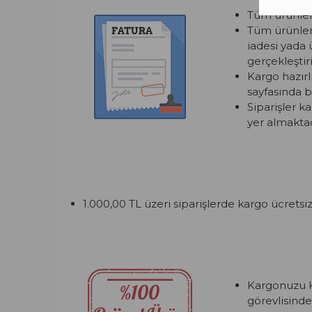
Tüm ürünlerim
Tüm ürünleri
iadesi yada 
gerçekleştiril
Kargo hazırl
sayfasında bi
Siparişler k
yer almaktad
1.000,00 TL üzeri siparişlerde kargo ücretsiz
Kargonuzu K
görevlisinde