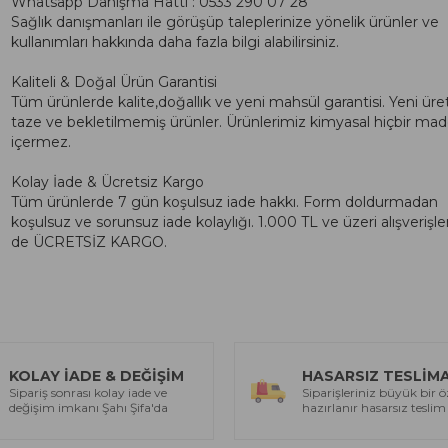
Whatsapp Danışma Hattı : 0533 290 07 28
Sağlık danışmanları ile görüşüp taleplerinize yönelik ürünler ve
kullanımları hakkında daha fazla bilgi alabilirsiniz.
Kaliteli & Doğal Ürün Garantisi
Tüm ürünlerde kalite,doğallık ve yeni mahsül garantisi. Yeni üre
taze ve bekletilmemiş ürünler. Ürünlerimiz kimyasal hiçbir ma
içermez.
Kolay İade & Ücretsiz Kargo
Tüm ürünlerde 7 gün koşulsuz iade hakkı. Form doldurmadan
koşulsuz ve sorunsuz iade kolaylığı. 1.000 TL ve üzeri alışverişle
de ÜCRETSİZ KARGO.
KOLAY İADE & DEĞİŞİM
HASARSIZ TESLİM
Sipariş sonrası kolay iade ve
Siparişleriniz büyük bir ö
değişim imkanı Şahı Şifa'da
hazırlanır hasarsız teslim 