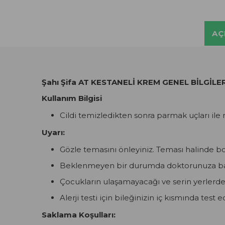
AÇ
Şahı Şifa AT KESTANELİ KREM GENEL BİLGİLER
Kullanım Bilgisi
Cildi temizledikten sonra parmak uçları il
Uyarı:
Gözle temasını önleyiniz. Teması halinde bol
Beklenmeyen bir durumda doktorunuza ba
Çocukların ulaşamayacağı ve serin yerlerd
Alerji testi için bileğinizin iç kısmında test e
Saklama Koşulları: