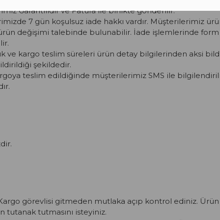
iz Garantilidir ve Fatura ile birlikte gönderilir.
mizde 7 gün koşulsuz iade hakkı vardır. Müşterilerimiz ürün
ürün değişimi talebinde bulunabilir. İade işlemlerinde for
ir.
ık ve kargo teslim süreleri ürün detay bilgilerinden aksi bil
ldirildiği şekildedir.
argoya teslim edildiğinde müşterilerimiz SMS ile bilgilendiril
ır.
dir.
argo görevlisi gitmeden mutlaka açıp kontrol ediniz. Ürün 
n tutanak tutmasını isteyiniz.