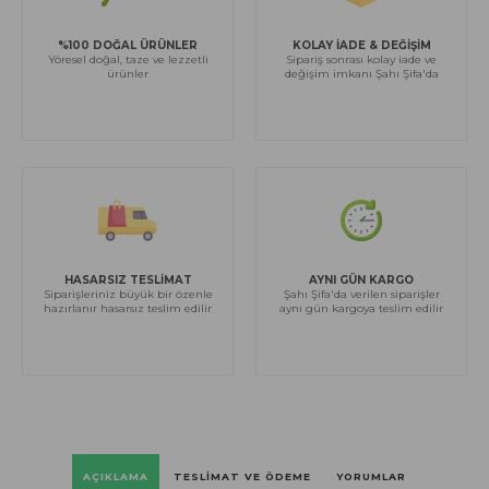
%100 DOĞAL ÜRÜNLER
KOLAY İADE & DEĞİŞİM
Yöresel doğal, taze ve lezzetli
Sipariş sonrası kolay iade ve
ürünler
değişim imkanı Şahı Şifa'da
HASARSIZ TESLİMAT
AYNI GÜN KARGO
Siparişleriniz büyük bir özenle
Şahı Şifa'da verilen siparişler
hazırlanır hasarsız teslim edilir
aynı gün kargoya teslim edilir
AÇIKLAMA
TESLIMAT VE ÖDEME
YORUMLAR