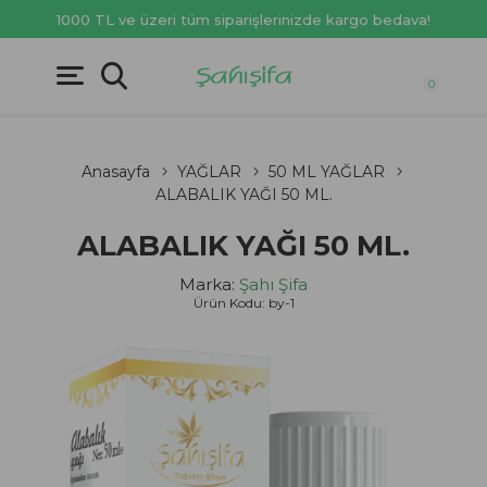
1000 TL ve üzeri tüm siparişlerinizde kargo bedava!
0
Anasayfa
YAĞLAR
50 ML YAĞLAR
ALABALIK YAĞI 50 ML.
ALABALIK YAĞI 50 ML.
Marka:
Şahı Şifa
Ürün Kodu:
by-1